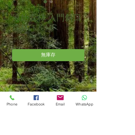
庫存單位： MF-005
原始森林 入門斜口
森林(12CM)
HK$350.00
價
格
無庫存
W12cm X H12cm
公仔擺設 - 1個
個澆水壺 - 1個
附穩妥包裝
盆景內容包括植物 及 公仔擺設，可自
Phone
Facebook
Email
WhatsApp
由轉換，
唯公仔擺設需可致電查詢。
如欲查詢更多款式，
我們可透過Whatsapp( 60559023 )提供相