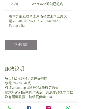
通
1 小時
1
WhatsApp通知已報名
知
小
已
報
香港九龍荔枝角永康街41號匯華工廠大
名
廈4/F A07室 Rm A07, 4/F, Wui Wah
Factory Bu
立即預訂
服務說明
每天12,2,4,6PM，選擇好時間
致電: 24228090 或
必須Whatsapp: 60559023 作確定通知
款式可來到店內再作決定，完成作品後才付款
沒有隱藏收費，如網頁價錢一樣