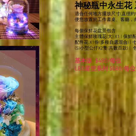
神秘瓶中永生花 
適合任何地方擺放尺寸(直徑約W13.
便您放置於工作書桌、客廳，
每個保鮮花盆景包含
主體保鮮玫瑰花(大) X1 | 保鮮
配
配件花 X1份(多種自選混合) |
(S)小型公仔X2隻(共數百款) | 
基本版 $480/每位
LED星空系列 $580/每位