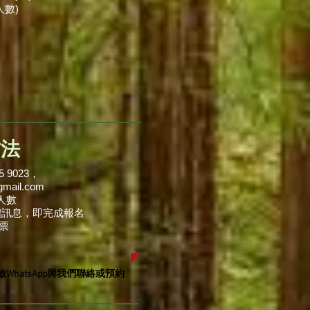
人數)
方法
5 9023，
gmail.com
人數
報價訊息，即完成報名
發票
WhatsApp與我們聯絡或預約