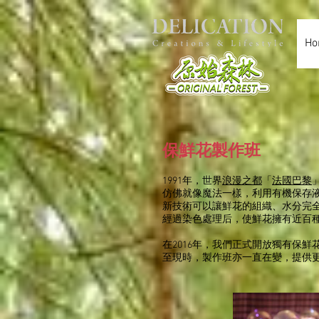
Ho
保鮮花製作班
1991年，世界
浪漫之都
「
法國
巴黎
仿佛就像魔法一樣，利用有機保存
新技術可以讓鮮花的組織、水分完
經過染色處理后，使鮮花擁有近百
在2016年，我們正式開放獨有保鮮
至現時，製作班亦一直在變，提供更