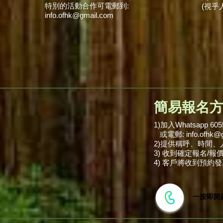
特別的活動合作可電郵到:
(視乎
​info.ofhk@gmail.com
簡易報名
1)加入Whatsapp 605
​ 或電郵: info.ofhk@
2)提供稱呼、時間、
3) 收到確定報名/
4) 客戶將收到預約
一按即開啟