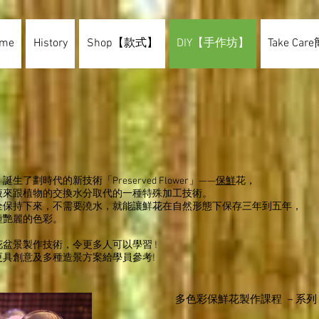
me
History
Shop【款式】
DIY【手作坊】
Take C
」誕生了劃時代的新技術「Preserved Flower」——
保鮮
花，
液來跟植物的交換水分取代的一種特殊加工技術。
全保持下來，不需要澆水，就能讓鮮花在自然形態下保存三年到五年，
種艷麗的色彩。
花盆景製作技術，令更多人可以學習 !
具創意及多種造景方案給學員參考!
多色彩保鮮花製作課程 －系列 I