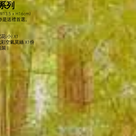
系列
5 x H16cm)
亦是送禮首選。
花(小) X1
 七彩空氣莫絲 X1份
包裝 |