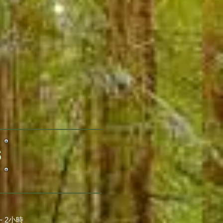
S
 ~ 2小時